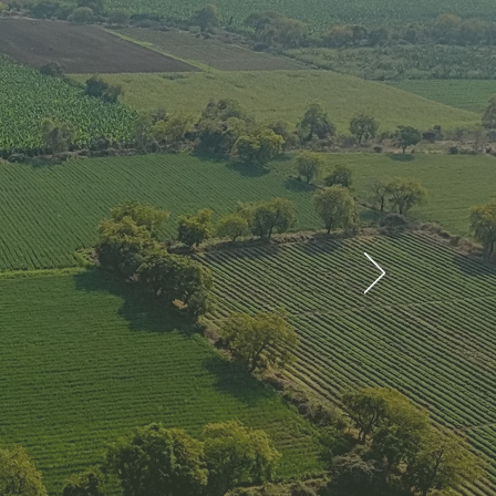
he
 su