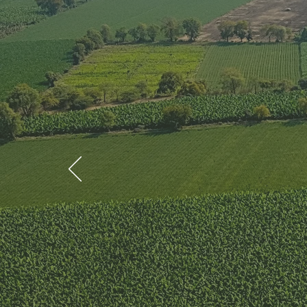
"L
of