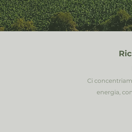
Ric
​Ci concentriam
energia, co