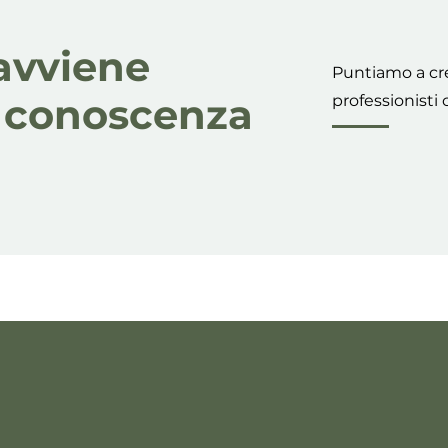
o avviene
Puntiamo a cr
a conoscenza
professionisti 
si verso un futuro s