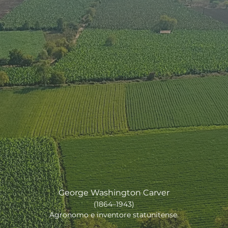
a natura è l’unico libro c
fre un contenuto prezioso
ogni pagina."
—
George Washington Carver
(1864–1943)
Agronomo e inventore statunitense.