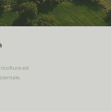
à
ricoltura ed
ientale.